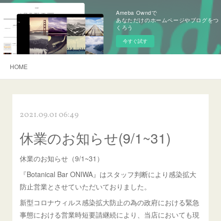
Ameba Owndで
あなただけのホームページやブログをつ
くろう
今すぐ試す
HOME
2021.09.01 06:49
休業のお知らせ(9/1~31)
休業のお知らせ（9/1~31）
『Botanical Bar ONIWA』はスタッフ判断により感染拡大
防止営業とさせていただいておりました。
新型コロナウィルス感染拡大防止の為の政府における緊急
事態における営業時短要請継続により、当店においても現